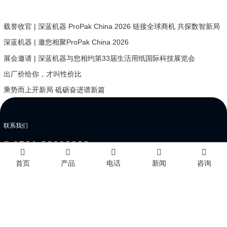
载誉收官 | 深蓝机器 ProPak China 2026 链接全球商机 共探数智新局
深蓝机器 | 邀您相聚ProPak China 2026
展会邀请 | 深蓝机器与您相约第33届生活用纸国际科技展览会
出厂价给你，才叫性价比
乘势而上开新局 砥砺奋进谱新篇
联系我们
0531-88669288
首页
产品
电话
新闻
咨询
营销:
0531-88672001
0531-88672002
邮箱:
sales@sinolion.net
地址:
山东省济南市高新技术开发区孙村新区科航路2010号