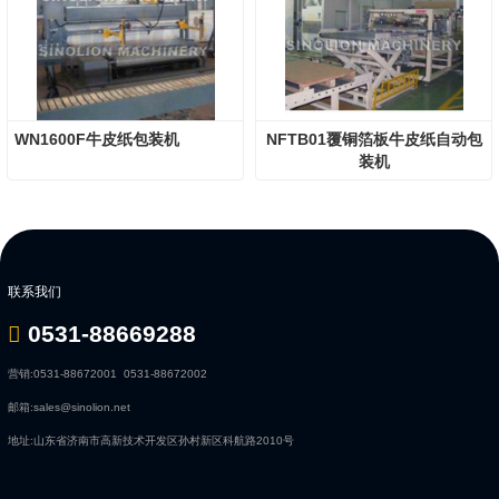
WN1600F牛皮纸包装机
NFTB01覆铜箔板牛皮纸自动包
装机
联系我们
0531-88669288
营销:
0531-88672001
0531-88672002
邮箱:
sales@sinolion.net
地址:
山东省济南市高新技术开发区孙村新区科航路2010号