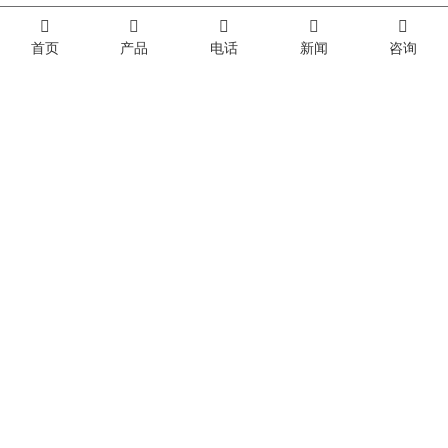
首页
产品
电话
新闻
咨询
载誉收官 | 深蓝机器 ProPak China 2026 链接全球商机 共探数智新局
深蓝机器 | 邀您相聚ProPak China 2026
展会邀请 | 深蓝机器与您相约第33届生活用纸国际科技展览会
出厂价给你，才叫性价比
乘势而上开新局 砥砺奋进谱新篇
联系我们
0531-88669288
营销:
0531-88672001
0531-88672002
邮箱:
sales@sinolion.net
地址:
山东省济南市高新技术开发区孙村新区科航路2010号