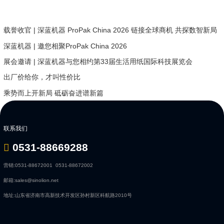
载誉收官 | 深蓝机器 ProPak China 2026 链接全球商机 共探数智新局
深蓝机器 | 邀您相聚ProPak China 2026
展会邀请 | 深蓝机器与您相约第33届生活用纸国际科技展览会
出厂价给你，才叫性价比
乘势而上开新局 砥砺奋进谱新篇
联系我们
0531-88669288
营销:
0531-88672001
0531-88672002
邮箱:
sales@sinolion.net
地址:
山东省济南市高新技术开发区孙村新区科航路2010号