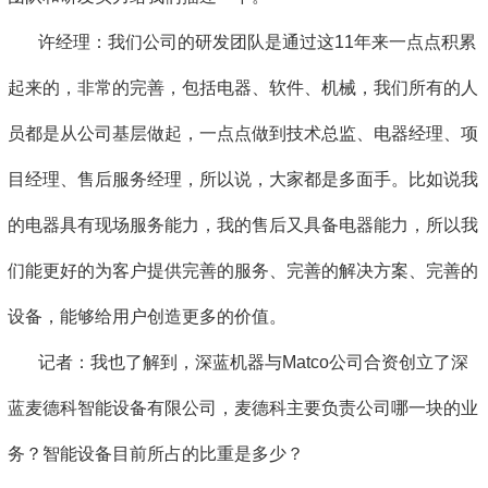
许经理：我们公司的研发团队是通过这11年来一点点积累
起来的，非常的完善，包括电器、软件、机械，我们所有的人
员都是从公司基层做起，一点点做到技术总监、电器经理、项
目经理、售后服务经理，所以说，大家都是多面手。比如说我
的电器具有现场服务能力，我的售后又具备电器能力，所以我
们能更好的为客户提供完善的服务、完善的解决方案、完善的
设备，能够给用户创造更多的价值。
记者：我也了解到，深蓝机器与Matco公司合资创立了深
蓝麦德科智能设备有限公司，麦德科主要负责公司哪一块的业
务？智能设备目前所占的比重是多少？