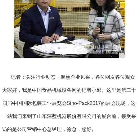
记者：关注行业动态，聚焦企业风采，各位网友各位观众
大家好，我是中国食品机械设备网的记者小邱。这里是第二十
四届中国国际包装工业展览会Sino-Pack2017的展会现场，这
一站我们来到了山东深蓝机器股份有限公司的展台前，接受采
访的是公司营销中心总经理，徐总，您好。