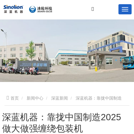
首页
新闻中心
深蓝新闻
深蓝机器：靠拢中国制造
2025 做大做强缠绕包装机
深蓝机器：靠拢中国制造2025
做大做强缠绕包装机