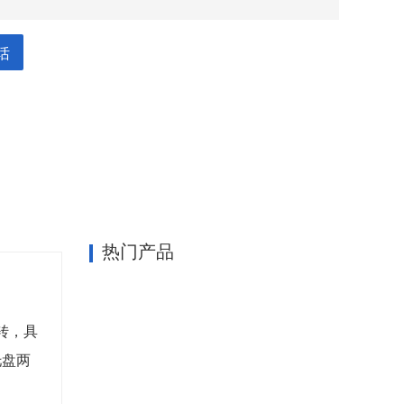
话
600)mm
热门产品
转，具
托盘两
kw,立柱0.37kw