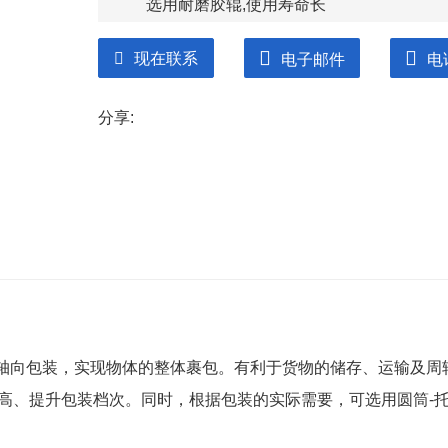
选用耐磨胶辊,使用寿命长
薄膜系统随动机构，一拉即可
现在联系
电子邮件
电
升降立柱为双链条结构，平稳可靠
分享:
技术参数：
裹绕规格：直径(500-1500)mm 幅宽(500-1
包装效率：30件/小时(视具体货物)
转台承重：2000kg(max)
转台速度：0-12rpm/min
转台直径：Ф2000mm
转台高度：460mm(顶出型：530mm)
轴向包装，实现物体的整体裹包。有利于货物的储存、运输及周
整机重量：1080kg
高、提升包装档次。同时，根据包装的实际需要，可选用圆筒-
电 源：380VAC/50Hz/20A 三线五相
电机功率：转台0.75kw,辊筒 0.37kw,膜架0.4