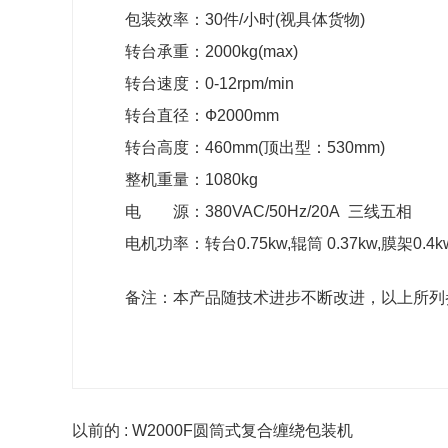
包装效率：30件/小时(视具体货物)
转台承重：2000kg(max)
转台速度：0-12rpm/min
转台直径：Ф2000mm
转台高度：460mm(顶出型：530mm)
整机重量：1080kg
电 源：380VAC/50Hz/20A 三线五相
电机功率：转台0.75kw,辊筒 0.37kw,膜架0.4kw
备注：本产品随技术进步不断改进，以上所列
以前的 : W2000F圆筒式复合缠绕包装机